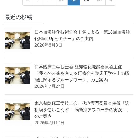
稿
定
定
定
定
定
ペ
ペ
ペ
ペ
ペ
ナ
最近の投稿
ー
ー
ー
ー
ー
ビ
ジ
ジ
ジ
ジ
ジ
日本血液浄化技術学会主催による「第18回血液浄
ゲ
化Step Upセミナー」のご案内
ー
2026年8月3日
シ
ョ
日本臨床工学技士会 組織強化職能委員会主催
ン
「我々の未来を考える研修会～臨床工学技士の職
能に関するグループワーク」のご案内
2026年7月27日
東京都臨床工学技士会 代謝専門委員会主催「透
析膜を使いこなす －病態別アプローチの実践－」
のご案内
2026年7月17日