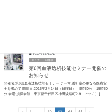
2015年12月24日
セミナー・研修会
第4回透析技能1級検定試験のお知
らせ
開催名:第4回透析技能1級検定試験 開催日:2016年3月6日（日曜
日） 9時00分 – 16時00分 会場:損保会館 東京都千代田区神田淡
路町2-9 http://www.sonpo-k.jp 受験 […]
2015年12月15日
セミナー・研修会
第6回血液透析技能セミナー開催の
お知らせ
開催名:第6回血液透析技能セミナー テーマ:透析室の更なる医療安
全を求めて 開催日:2016年2月14日（日曜日） 9時50分 – 15時50
分 会場:損保会館 東京都千代田区神田淡路町2-9 http:/ […]
投
固
固
固
固
固
«
1
…
62
63
64
65
»