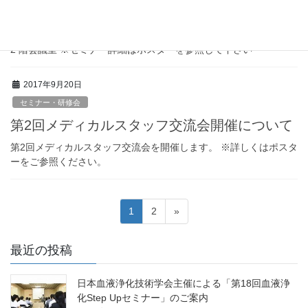
『高齢者透析のコツ ～医師・コメディカルの立場から～』 【日
時】2018年1月21日（日）9：00～12：45 【会場】 土浦協同病院
2 階会議室 ※セミナー詳細はポスターを参照して下さい
2017年9月20日
セミナー・研修会
第2回メディカルスタッフ交流会開催について
第2回メディカルスタッフ交流会を開催します。 ※詳しくはポスタ
ーをご参照ください。
投
固
固
1
2
»
稿
定
定
ペ
ペ
ナ
最近の投稿
ー
ー
ビ
ジ
ジ
日本血液浄化技術学会主催による「第18回血液浄
ゲ
化Step Upセミナー」のご案内