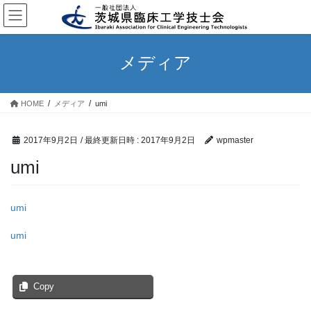
コ
ナ
ン
ビ
テ
ゲ
ン
ー
メディア
ツ
シ
へ
ョ
ス
ン
HOME
メディア
umi
キ
に
ッ
移
プ
動
2017年9月2日
/ 最終更新日時 :
2017年9月2日
wpmaster
umi
umi
umi
Copy