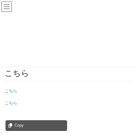
コ
ナ
ン
ビ
テ
ゲ
ン
ー
投稿
ツ
シ
へ
ョ
ス
ン
HOME
医療安全情報№133
こちら
キ
に
ッ
移
プ
動
2018年1月9日
/ 最終更新日時 :
2018年1月9日
wpmaster
こちら
こちら
こちら
Copy