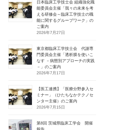
日本臨床工学技士会 組織強化職
能委員会主催「我々の未来を考
える研修会～臨床工学技士の職
能に関するグループワーク」の
ご案内
2026年7月27日
東京都臨床工学技士会 代謝専
門委員会主催「透析膜を使いこ
なす －病態別アプローチの実践
－」のご案内
2026年7月17日
【医工連携】「医療分野参入セ
ミナー」（ひたちなかテクノセ
ンター主催）のご案内
2026年7月15日
第8回 茨城県臨床工学会 開催
報告