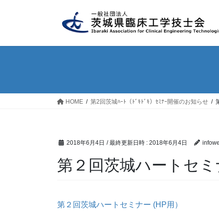
コ
ナ
ン
ビ
テ
ゲ
ン
ー
ツ
シ
へ
ョ
ス
ン
キ
に
ッ
移
HOME
第2回茨城ﾊｰﾄ（ﾄﾞｷﾄﾞｷ）ｾﾐﾅｰ開催のお知らせ
プ
動
2018年6月4日
/ 最終更新日時 :
2018年6月4日
infow
第２回茨城ハートセミナ
第２回茨城ハートセミナー (HP用）