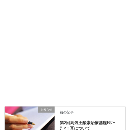
申込フォーム：
https://gunma-ce.jp/study_form.html
申込締切：2019年1月30日（水）まで
Copy
お知らせ
、
セミナー・研修会
、
新着情報
カテゴリー
お知らせ
前の記事
第2回高気圧酸素治療基礎ｾﾐﾅｰ
ﾃｰﾏ：耳について