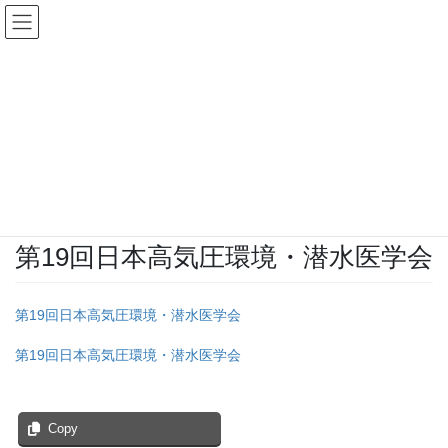
コ
ナ
ン
ビ
テ
ゲ
ン
ー
投稿
ツ
シ
へ
ョ
ス
ン
HOME
第19回日本高気圧環境・潜水医学会のお知らせ
キ
に
第19回日本高気圧環境・潜水医学会
ッ
移
プ
動
2019年3月12日
/ 最終更新日時 :
2019年3月12日
infoweb
第19回日本高気圧環境・潜水医学会
第19回日本高気圧環境・潜水医学会
第19回日本高気圧環境・潜水医学会
Copy