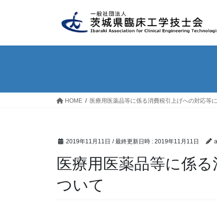
コ
ナ
ン
ビ
テ
ゲ
ン
ー
ツ
シ
へ
ョ
ス
ン
キ
に
ッ
移
HOME
医療用医薬品等に係る消費税引上げへの対応等
プ
動
2019年11月11日
/ 最終更新日時 :
2019年11月11日
医療用医薬品等に係る
ついて