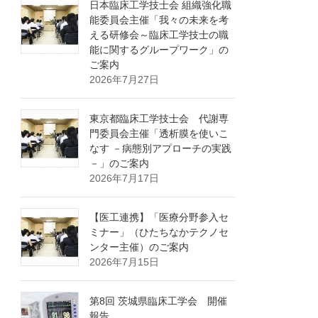
日本臨床工学技士会 組織強化職
能委員会主催「我々の未来を考
える研修会～臨床工学技士の職
能に関するグループワーク」の
ご案内
2026年7月27日
東京都臨床工学技士会 代謝専
門委員会主催「透析膜を使いこ
なす －病態別アプローチの実践
－」のご案内
2026年7月17日
【医工連携】「医療分野参入セ
ミナー」（ひたちなかテクノセ
ンター主催）のご案内
2026年7月15日
第8回 茨城県臨床工学会 開催
報告