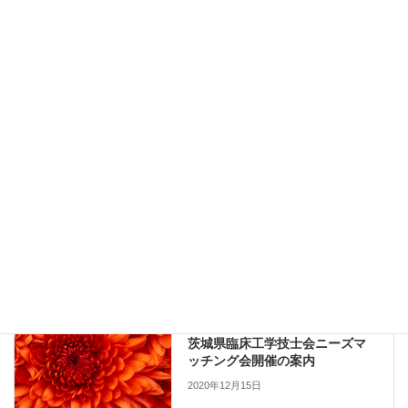
第 18 回人工呼吸器安全対策セミナー
PDFファイル
Copy
セミナー・研修会
、
他団体主催
、
新着情報
カテゴリー
セミナー・研修会
前の記事
茨城県臨床工学技士会ニーズマ
ッチング会開催の案内
2020年12月15日