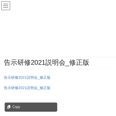
コ
ナ
ン
ビ
テ
ゲ
ン
ー
投稿
ツ
シ
へ
ョ
ス
ン
HOME
告示研修2021説明会のお知らせ
告示研修2021説明会_修正版
キ
に
ッ
移
プ
動
2021年8月3日
/ 最終更新日時 :
2021年8月3日
infoweb
告示研修2021説明会_修正版
告示研修2021説明会_修正版
告示研修2021説明会_修正版
Copy