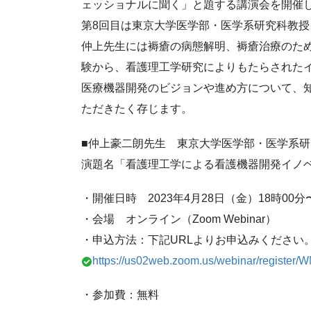
ェッショナルに聞く」と題する講
演会を開催
第8回目は東京大学医学部・医学系研究科教
仲上先生には褥瘡の病態解明、褥瘡治療のた
験から、看護理工学研究によりも
たらされた
医療機器開発のビジョンや進め方について、
ただきたく存じます。
■仲上豪二朗先生 東京大学医学部・医学系研
演題名「看護理工学による看護機器開発イノ
・開催日時 2023年4月28日（金）18時00分〜
・会場 オンライン（Zoom Webinar）
・申込方法：下記URLよりお申込みください
https://us02web.zoom.us/webina
r/register
・参加費：無料