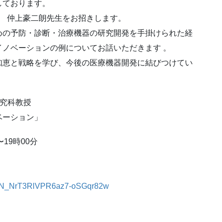
しております。
授 仲上豪二朗先生をお招きします。
めの予防・診断・治療
機器の研究開発を手掛けられた経
イノベーションの例についてお話いただきます 。
知恵と戦略を学び、今
後の医療機器開発に結びつけてい
究科教授
ベーション」
19時00分
。
/WN_NrT3RlVPR6az7-
oSGqr82w