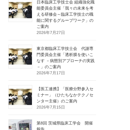
日本臨床工学技士会 組織強化職
能委員会主催「我々の未来を考
える研修会～臨床工学技士の職
能に関するグループワーク」の
ご案内
2026年7月27日
東京都臨床工学技士会 代謝専
門委員会主催「透析膜を使いこ
なす －病態別アプローチの実践
－」のご案内
2026年7月17日
【医工連携】「医療分野参入セ
ミナー」（ひたちなかテクノセ
ンター主催）のご案内
2026年7月15日
第8回 茨城県臨床工学会 開催
報告