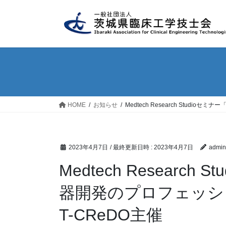
コ
ナ
ン
ビ
テ
ゲ
ン
ー
ツ
シ
へ
ョ
ス
ン
キ
に
ッ
移
HOME
お知らせ
Medtech Research Stud
プ
動
2023年4月7日
/ 最終更新日時 :
2023年4月7日
admin
Medtech Research
器開発のプロフェッシ
T-CReDO主催