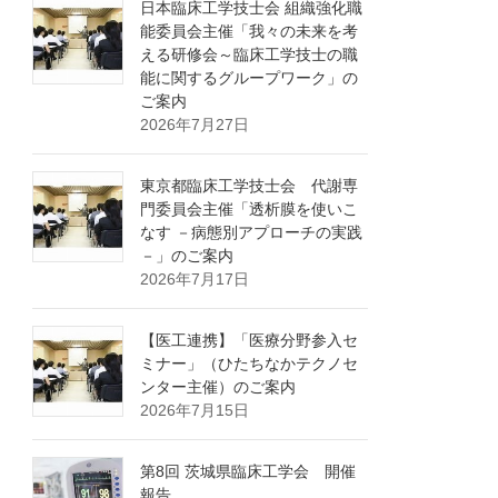
日本臨床工学技士会 組織強化職
能委員会主催「我々の未来を考
える研修会～臨床工学技士の職
能に関するグループワーク」の
ご案内
2026年7月27日
東京都臨床工学技士会 代謝専
門委員会主催「透析膜を使いこ
なす －病態別アプローチの実践
－」のご案内
2026年7月17日
【医工連携】「医療分野参入セ
ミナー」（ひたちなかテクノセ
ンター主催）のご案内
2026年7月15日
第8回 茨城県臨床工学会 開催
報告