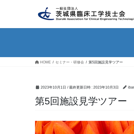
コ
ナ
ン
ビ
テ
ゲ
ン
ー
ツ
シ
へ
ョ
ス
ン
キ
に
ッ
移
HOME
セミナー・研修会
第5回施設見学ツアー
プ
動
2023年10月1日
/ 最終更新日時 :
2023年10月3日
iba
第5回施設見学ツアー