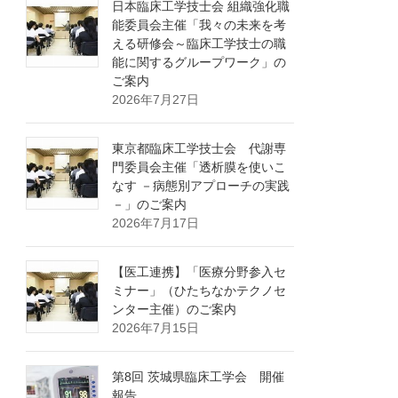
日本臨床工学技士会 組織強化職
能委員会主催「我々の未来を考
える研修会～臨床工学技士の職
能に関するグループワーク」の
ご案内
2026年7月27日
東京都臨床工学技士会 代謝専
門委員会主催「透析膜を使いこ
なす －病態別アプローチの実践
－」のご案内
2026年7月17日
【医工連携】「医療分野参入セ
ミナー」（ひたちなかテクノセ
ンター主催）のご案内
2026年7月15日
第8回 茨城県臨床工学会 開催
報告