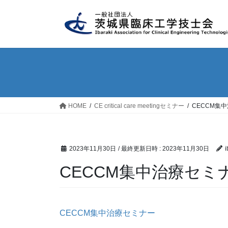
コ
ナ
ン
ビ
テ
ゲ
ン
ー
ツ
シ
へ
ョ
ス
ン
キ
に
ッ
移
HOME
CE critical care meetingセミナー
CECCM集
プ
動
2023年11月30日
/ 最終更新日時 :
2023年11月30日
i
CECCM集中治療セミ
CECCM集中治療セミナー