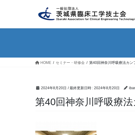
コ
ナ
ン
ビ
テ
ゲ
ン
ー
ツ
シ
へ
ョ
ス
ン
キ
に
ッ
移
HOME
セミナー・研修会
第40回神奈川呼吸療法カン
プ
動
2024年8月20日
/ 最終更新日時 :
2024年8月20日
iba
第40回神奈川呼吸療