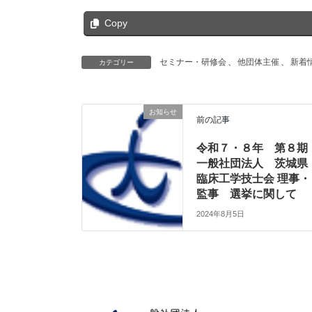
Copy
セミナー・研修会
、
他団体主催
、
新着
カテゴリー
お知らせ
前の記事
令和７・８年 第８期
一般社団法人 茨城県
臨床工学技士会 理事・
監事 選挙に関して
2024年8月5日