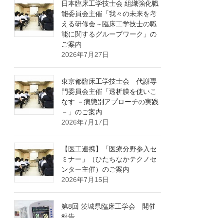
日本臨床工学技士会 組織強化職
能委員会主催「我々の未来を考
える研修会～臨床工学技士の職
能に関するグループワーク」の
ご案内
2026年7月27日
東京都臨床工学技士会 代謝専
門委員会主催「透析膜を使いこ
なす －病態別アプローチの実践
－」のご案内
2026年7月17日
【医工連携】「医療分野参入セ
ミナー」（ひたちなかテクノセ
ンター主催）のご案内
2026年7月15日
第8回 茨城県臨床工学会 開催
報告