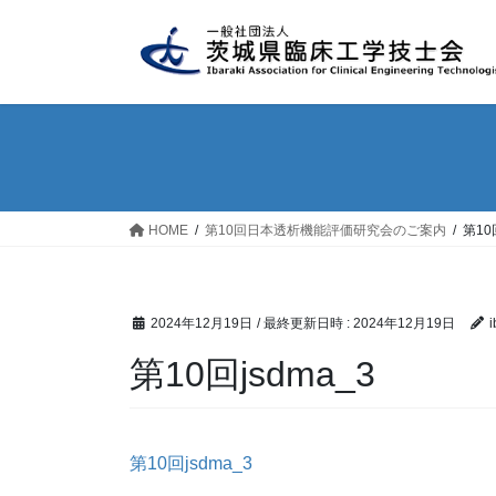
コ
ナ
ン
ビ
テ
ゲ
ン
ー
ツ
シ
へ
ョ
ス
ン
キ
に
ッ
移
HOME
第10回日本透析機能評価研究会のご案内
第10
プ
動
2024年12月19日
/ 最終更新日時 :
2024年12月19日
i
第10回jsdma_3
第10回jsdma_3