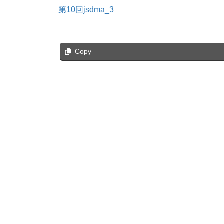
第10回jsdma_3
Copy