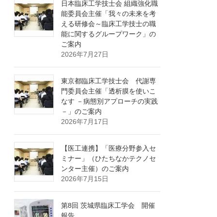
日本臨床工学技士会 組織強化職
能委員会主催「我々の未来を考
える研修会～臨床工学技士の職
能に関するグループワーク」の
ご案内
2026年7月27日
東京都臨床工学技士会 代謝専
門委員会主催「透析膜を使いこ
なす －病態別アプローチの実践
－」のご案内
2026年7月17日
【医工連携】「医療分野参入セ
ミナー」（ひたちなかテクノセ
ンター主催）のご案内
2026年7月15日
第8回 茨城県臨床工学会 開催
報告