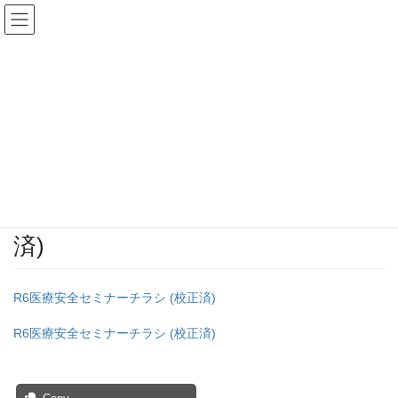
コ
ナ
ン
ビ
テ
ゲ
ン
ー
投稿
ツ
シ
へ
ョ
ス
ン
HOME
医療安全セミナーのご案内
R6医療安全セミナーチラシ (校正済)
キ
に
ッ
移
プ
動
2025年2月2日
/ 最終更新日時 :
2025年2月2日
ibarinkou
R6医療安全セミナーチラシ (校正
済)
R6医療安全セミナーチラシ (校正済)
R6医療安全セミナーチラシ (校正済)