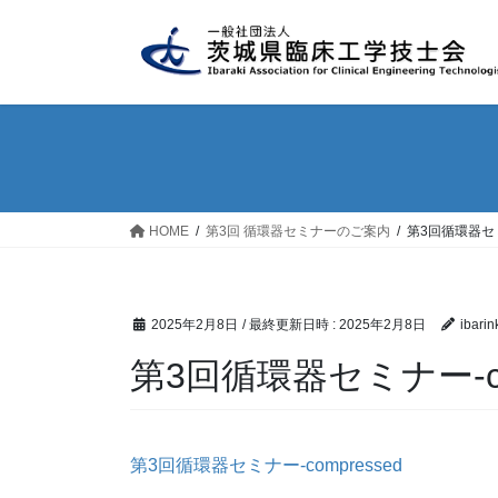
コ
ナ
ン
ビ
テ
ゲ
ン
ー
ツ
シ
へ
ョ
ス
ン
キ
に
ッ
移
HOME
第3回 循環器セミナーのご案内
第3回循環器セミナ
プ
動
2025年2月8日
/ 最終更新日時 :
2025年2月8日
ibarin
第3回循環器セミナー-com
第3回循環器セミナー-compressed