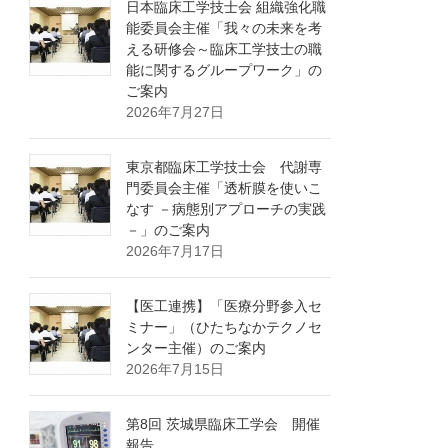
日本臨床工学技士会 組織強化職
能委員会主催「我々の未来を考
える研修会～臨床工学技士の職
能に関するグループワーク」の
ご案内
2026年7月27日
東京都臨床工学技士会 代謝専
門委員会主催「透析膜を使いこ
なす －病態別アプローチの実践
－」のご案内
2026年7月17日
【医工連携】「医療分野参入セ
ミナー」（ひたちなかテクノセ
ンター主催）のご案内
2026年7月15日
第8回 茨城県臨床工学会 開催
報告