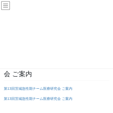
コ
ナ
ン
ビ
テ
ゲ
ン
ー
投稿
ツ
シ
へ
ョ
ス
ン
HOME
第13回茨城急性期チーム医療研究会のお知らせ
キ
に
第13回茨城急性期チーム医療研究会 ご案内
ッ
移
プ
動
2025年9月10日
/ 最終更新日時 :
2025年9月10日
ibarinkou
第13回茨城急性期チーム医療研究
会 ご案内
第13回茨城急性期チーム医療研究会 ご案内
第13回茨城急性期チーム医療研究会 ご案内