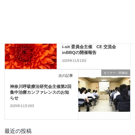
セミナー・研修会
、
他団体主催
カテゴリー
本会主催
前の記事
i-sit 委員会主催 CE 交流会
inBBQの開催報告
2025年11月13日
セミナー・研修会
次の記事
神奈川呼吸療法研究会主催第2回
集中治療カンファレンスのお知
らせ
2025年11月19日
最近の投稿