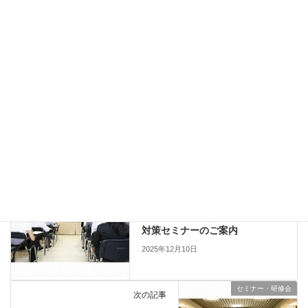
申込
URL
：
https://eventpay.jp/event_info/?
shop_code=6823010169900954&EventCode=C961667818
お問い
合わせ：
fukuri@tokyo-ce.jp
Copy
セミナー・研修会
、
他団体主催
カテゴリー
セミナー・研修会
前の記事
公益社団法人 埼玉県臨床工学技
士会主催 第25回人工呼吸器安全
対策セミナーのご案内
2025年12月10日
セミナー・研修会
次の記事