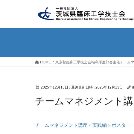
コ
ナ
ン
ビ
テ
ゲ
ン
ー
ツ
シ
へ
ョ
ス
ン
キ
に
ッ
移
HOME
東京都臨床工学技士会福利厚生部会主催チーム
プ
動
2025年12月13日
/ 最終更新日時 :
2025年12月13日
i
チームマネジメント講
チームマネジメント講座＜実践編＞ポスター