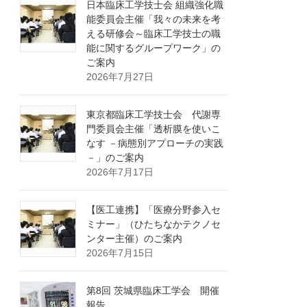
日本臨床工学技士会 組織強化職
能委員会主催「我々の未来を考
える研修会～臨床工学技士の職
能に関するグループワーク」の
ご案内
2026年7月27日
東京都臨床工学技士会 代謝専
門委員会主催「透析膜を使いこ
なす －病態別アプローチの実践
－」のご案内
2026年7月17日
【医工連携】「医療分野参入セ
ミナー」（ひたちなかテクノセ
ンター主催）のご案内
2026年7月15日
第8回 茨城県臨床工学会 開催
報告