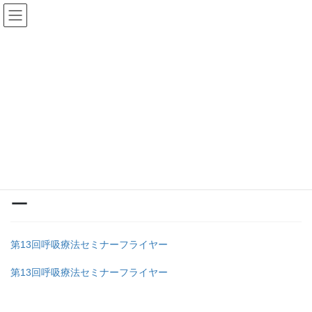
コ
ナ
ン
ビ
テ
ゲ
ン
ー
投稿
ツ
シ
へ
ョ
ス
ン
HOME
第13回 茨城呼吸療法セミナーの申し込み延長のご案内
キ
に
第13回呼吸療法セミナーフライヤー
ッ
移
プ
動
2026年1月4日
/ 最終更新日時 :
2026年1月4日
ibarinkou
第13回呼吸療法セミナーフライヤ
ー
第13回呼吸療法セミナーフライヤー
第13回呼吸療法セミナーフライヤー