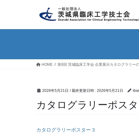
コ
ナ
ン
ビ
テ
ゲ
ン
ー
ツ
シ
へ
ョ
ス
ン
キ
に
ッ
移
HOME
第8回 茨城臨床工学会 企業展示カタログラリー
プ
動
2026年5月21日
/ 最終更新日時 :
2026年5月21日
iba
カタログラリーポスタ
カタログラリーポスター３