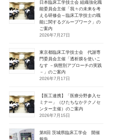
日本臨床工学技士会 組織強化職
能委員会主催「我々の未来を考
える研修会～臨床工学技士の職
能に関するグループワーク」の
ご案内
2026年7月27日
東京都臨床工学技士会 代謝専
門委員会主催「透析膜を使いこ
なす －病態別アプローチの実践
－」のご案内
2026年7月17日
【医工連携】「医療分野参入セ
ミナー」（ひたちなかテクノセ
ンター主催）のご案内
2026年7月15日
第8回 茨城県臨床工学会 開催
報告