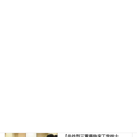
・決済後のキャンセルはできません。
・未決済の場合は参加できませんのでご注意ください。
・お問い合わせはメールのみの受付とさせていただきます。
・Gmailを受信可能なメールアドレスでご登録ください。
・通信環境や端末不具合による参加不備については責任を負い
かねます。
・入室時は申込時と同一の氏名（フルネーム）でご参加くださ
い。
────────────────────────
Copy
お知らせ
、
セミナー・研修会
カテゴリー
セミナー・研修会
前の記事
【共益型三重県臨床工学技士