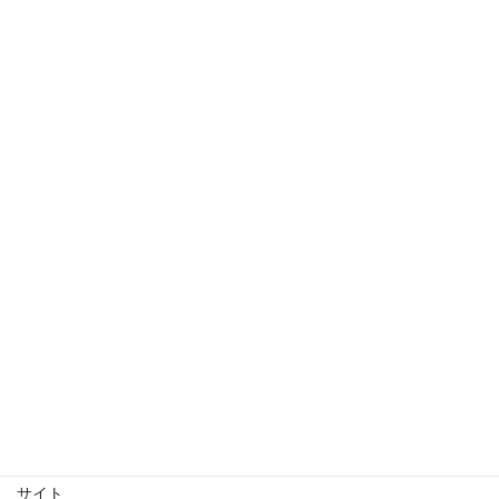
欄は必須項目です
コメント
※
名前
※
メール
※
サイト