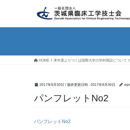
コ
ナ
ン
ビ
テ
ゲ
ン
ー
ツ
シ
へ
ョ
ス
ン
キ
に
ッ
移
HOME
来年度よりつくば国際大学の学科開設について
プ
動
2017年9月30日
/ 最終更新日時 :
2017年9月30日
wpm
パンフレットNo2
パンフレットNo2