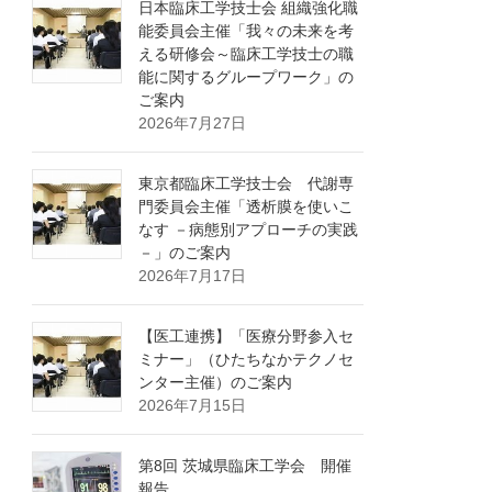
日本臨床工学技士会 組織強化職
能委員会主催「我々の未来を考
える研修会～臨床工学技士の職
能に関するグループワーク」の
ご案内
2026年7月27日
東京都臨床工学技士会 代謝専
門委員会主催「透析膜を使いこ
なす －病態別アプローチの実践
－」のご案内
2026年7月17日
【医工連携】「医療分野参入セ
ミナー」（ひたちなかテクノセ
ンター主催）のご案内
2026年7月15日
第8回 茨城県臨床工学会 開催
報告